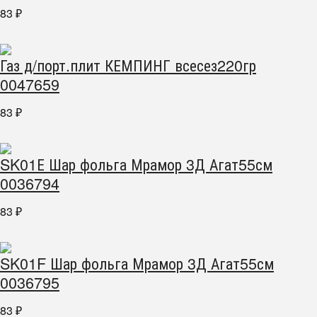
83
₽
Газ д/порт.плит КЕМПИНГ всесез220гр
0047659
83
₽
SK01Е Шар фольга Мрамор 3Д Агат55см
0036794
83
₽
SK01F Шар фольга Мрамор 3Д Агат55см
0036795
83
₽