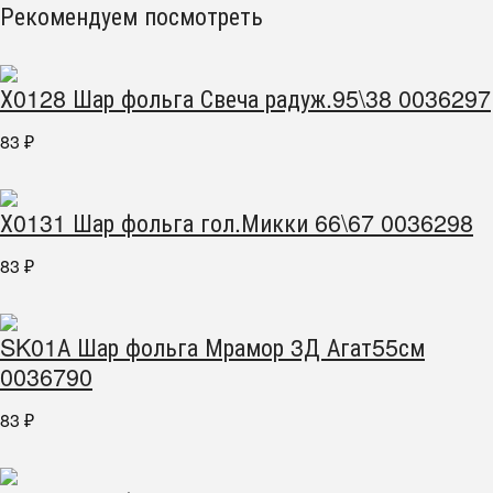
Рекомендуем посмотреть
Х0128 Шар фольга Свеча радуж.95\38 0036297
83
₽
Х0131 Шар фольга гол.Микки 66\67 0036298
83
₽
SK01А Шар фольга Мрамор 3Д Агат55см
0036790
83
₽