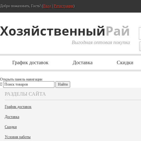
Добро пожаловать, Гость! (
Вход
|
Регистрация
)
Хозяйственный
Рай
Выгодная оптовая покупка
График доставок
Доставка
Скидки
Открыть панель навигации
РАЗДЕЛЫ САЙТА
График доставок
Доставка
Скидки
Условия работы