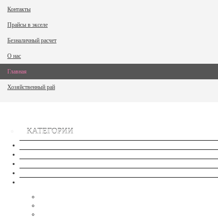
Контакты
Прайсы в экселе
Безналичный расчет
О нас
Главная
Хозяйственный рай
КАТЕГОРИИ
Сток
Новые товары
Хиты продаж
Распродажа
Семена - NEW
Семена-Овощи, ягоды- Комнатные/Балконные
Семена - Арбуз-Дыня
Семена- Кабачок, Баклажан, Патиссон