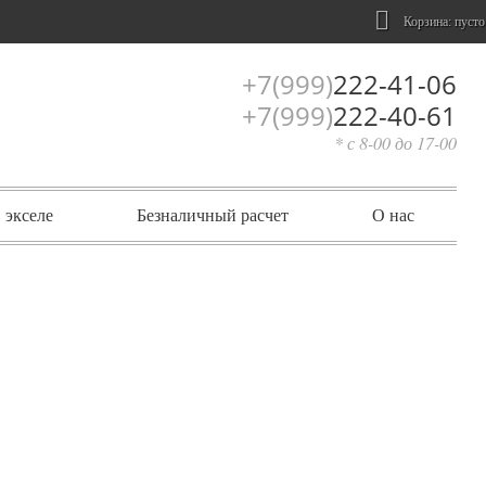
Корзина:
пусто
+7(999)
222-41-06
+7(999)
222-40-61
* с 8-00 до 17-00
 экселе
Безналичный расчет
О нас