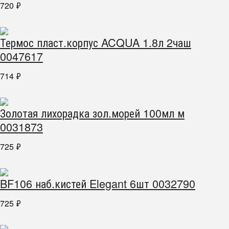
720
₽
Термос пласт.корпус ACQUA 1.8л 2чаш
0047617
714
₽
Золотая лихорадка зол.морей 100мл м
0031873
725
₽
BF106 наб.кистей Elegant 6шт 0032790
725
₽