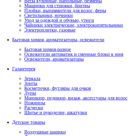
Весы кухонные, напольные, безмены
Машинки для стрижки, бритвы
Плойки, выпрямители для волос, фены
Светильники, ночники
Уход за одеждой и обувью, утюги
Чайники электрические, электрокипятильники
Электроплитки, газовые
Бытовая химия, ароматизаторы, освежители
Бытовая химия-разное
Освежители автоматик и сменные блоки к ним
Освежители, ароматизаторы
Галантерея
Зеркала
Зонты
Косметички, футляры для очков
Лупы
Маникюр, педикюр, визаж, аксессуары для волос
Ножницы
Расчески
Шитье и рукоделие, шкатулки
Детские товары
Воздушные шарики