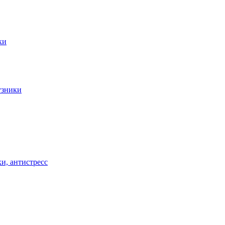
ки
узники
и, антистресс