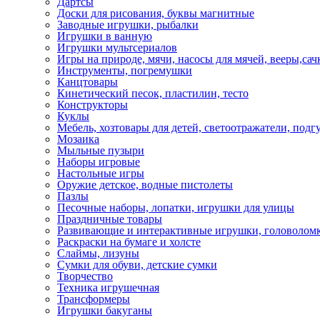
Дартсы
Доски для рисования, буквы магнитные
Заводные игрушки, рыбалки
Игрушки в ванную
Игрушки мультсериалов
Игры на природе, мячи, насосы для мячей, вееры,сач
Инструменты, погремушки
Канцтовары
Кинетический песок, пластилин, тесто
Конструкторы
Куклы
Мебель, хозтовары для детей, светоотражатели, подг
Мозаика
Мыльные пузыри
Наборы игровые
Настольные игры
Оружие детское, водные пистолеты
Пазлы
Песочные наборы, лопатки, игрушки для улицы
Праздничные товары
Развивающие и интерактивные игрушки, головоломк
Раскраски на бумаге и холсте
Слаймы, лизуны
Сумки для обуви, детские сумки
Творчество
Техника игрушечная
Трансформеры
Игрушки бакуганы