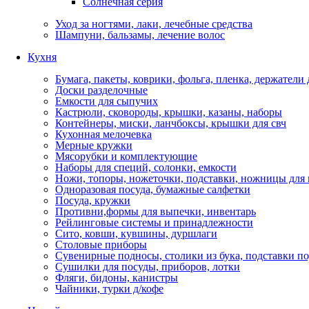
Солнечная серия
Уход за ногтями, лаки, лечебные средства
Шампуни, бальзамы, лечение волос
Кухня
Бумага, пакеты, коврики, фольга, пленка, держатели
Доски разделочные
Емкости для сыпучих
Кастрюли, сковороды, крышки, казаны, наборы
Контейнеры, миски, ланчбоксы, крышки для свч
Кухонная мелочевка
Мерные кружки
Мясорубки и комплектующие
Наборы для специй, солонки, емкости
Ножи, топоры, ножеточки, подставки, ножницы для
Одноразовая посуда, бумажные салфетки
Посуда, кружки
Противни,формы для выпечки, инвентарь
Рейлинговые системы и принадлежности
Сито, ковши, кувшины, дуршлаги
Столовые приборы
Сувенирные подносы, столики из бука, подставки по
Сушилки для посуды, приборов, лотки
Фляги, бидоны, канистры
Чайники, турки д/кофе