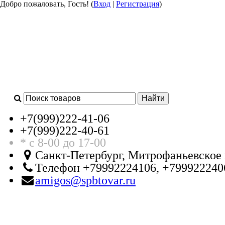
Добро пожаловать, Гость! (
Вход
|
Регистрация
)
+7(999)
222-41-06
+7(999)
222-40-61
* с 8-00 до 17-00
Санкт-Петербург, Митрофаньевское 
Телефон +79992224106, +799922240
amigos@spbtovar.ru