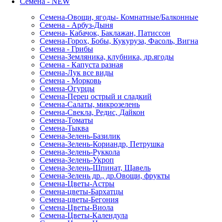
Семена - NEW
Семена-Овощи, ягоды- Комнатные/Балконные
Семена - Арбуз-Дыня
Семена- Кабачок, Баклажан, Патиссон
Семена-Горох, Бобы, Кукуруза, Фасоль, Вигна
Семена - Грибы
Семена-Земляника, клубника, др.ягоды
Семена - Капуста разная
Семена-Лук все виды
Семена - Морковь
Семена-Огурцы
Семена-Перец острый и сладкий
Семена-Салаты, микрозелень
Семена-Свекла, Редис, Дайкон
Семена-Томаты
Семена-Тыква
Семена-Зелень-Базилик
Семена-Зелень-Кориандр, Петрушка
Семена-Зелень-Руккола
Семена-Зелень-Укроп
Семена-Зелень-Шпинат, Щавель
Семена-Зелень др., др.Овощи, фрукты
Семена-Цветы-Астры
Семена-цветы-Бархатцы
Семена-цветы-Бегония
Семена-Цветы-Виола
Семена-Цветы-Календула