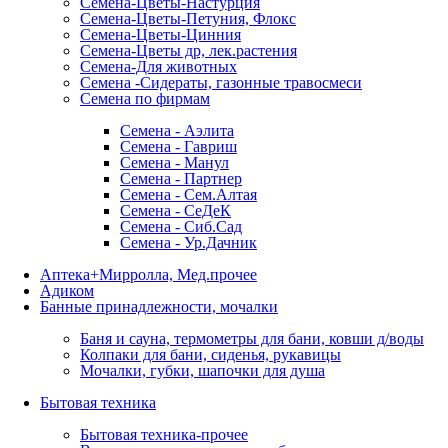
Семена-Цветы-Настурция
Семена-Цветы-Петуния, Флокс
Семена-Цветы-Цинния
Семена-Цветы др, лек.растения
Семена-Для животных
Семена -Сидераты, газонные травосмеси
Семена по фирмам
Семена - Аэлита
Семена - Гавриш
Семена - Манул
Семена - Партнер
Семена - Сем.Алтая
Семена - СеДеК
Семена - Сиб.Сад
Семена - Ур.Дачник
Аптека+Мирролла, Мед.прочее
Адиком
Банные принадлежности, мочалки
Баня и сауна, термометры для бани, ковши д/воды
Колпаки для бани, сиденья, рукавицы
Мочалки, губки, шапочки для душа
Бытовая техника
Бытовая техника-прочее