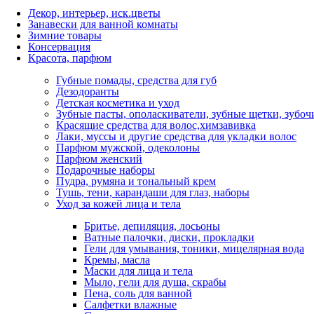
Декор, интерьер, иск.цветы
Занавески для ванной комнаты
Зимние товары
Консервация
Красота, парфюм
Губные помады, средства для губ
Дезодоранты
Детская косметика и уход
Зубные пасты, ополаскиватели, зубные щетки, зубоч
Красящие средства для волос,химзавивка
Лаки, муссы и другие средства для укладки волос
Парфюм мужской, одеколоны
Парфюм женский
Подарочные наборы
Пудра, румяна и тональный крем
Тушь, тени, карандаши для глаз, наборы
Уход за кожей лица и тела
Бритье, депиляция, лосьоны
Ватные палочки, диски, прокладки
Гели для умывания, тоники, мицелярная вода
Кремы, масла
Маски для лица и тела
Мыло, гели для душа, скрабы
Пена, соль для ванной
Салфетки влажные