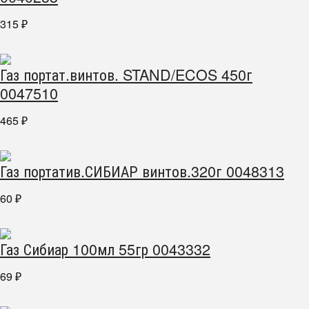
315
₽
Газ портат.винтов. STAND/ECOS 450г
0047510
465
₽
Газ портатив.СИБИАР винтов.320г 0048313
60
₽
Газ Сибиар 100мл 55гр 0043332
69
₽