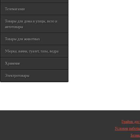
Телемагазин
Товары для дома и улицы, вело и
автотовары
Товары для животных
Уборка, ванна, туалет, тазы, ведра
Хранение
Электротовары
График дос
Условия работ
Безна