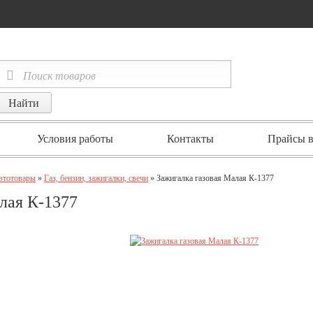
Условия работы
Контакты
Прайсы в
автотовары
»
Газ, бензин, зажигалки, свечи
» Зажигалка газовая Малая К-1377
лая К-1377