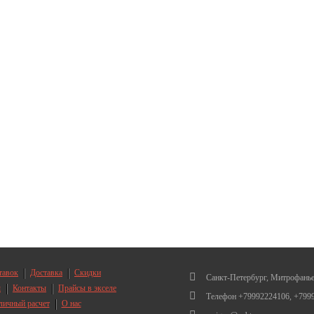
тавок
Доставка
Скидки
Санкт-Петербург, Митрофанье
ы
Контакты
Прайсы в экселе
Телефон +79992224106, +799
личный расчет
О нас