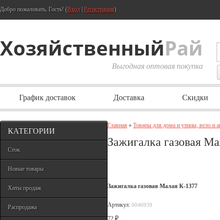
Добро пожаловать, Гость! (
Вход
|
Регистрация
)
Хозяйственный
Рай
Выгодная оптовая покупка
График доставок
Доставка
Скидки
Главная
»
Товары для дома и улицы, вело и 
КАТЕГОРИИ
Зажигалка газовая Ма
Сток
Новые товары
Зажигалка газовая Малая К-1377
Хиты продаж
Артикул:
0046939
Распродажа
₽
72