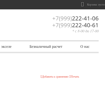
Корзина:
пусто
+7(999)
222-41-06
+7(999)
222-40-61
* с 8-00 до 17-00
 экселе
Безналичный расчет
О нас
Добавить к сравнению
Печать