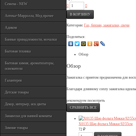
Семена - NEW
Аптека+Мирролла, Мед.прочее
Категории:
Газ, бензин, зажигалки, свечи
Адиком
Поделиться:
Банные принадлежности, мочалки
Бытовая техника
Обзор
Бытовая химия, ароматизаторы,
Обзор
освежители
Зажигалка с принтом предназначена для восп
Галантерея
Благодаря длинному соплу зажигалка идеаль
Детские товары
рекомендуем посмотреть
Декор, интерьер, иск.цветы
Занавески для ванной комнаты
Х0135 Шар фольга Микки 92\55см
Зимние товары
₽
72