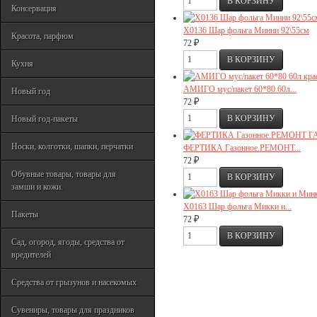
Консервация
Х0136 Шар фольга Минни 92\55см
Красота, парфюм
₽
72
Кухня
АМИГО мус/пакет 60*80 60л...
Новый год
₽
72
Новый год-пакеты
Носки, колготки, шапки, перчатки
ФЕРТИКА Газонное.РЕМОНТ...
₽
72
Обувные товары, товары для
замши и кожи.
Х0163 Шар фольга Микки и...
Пакеты
₽
72
Сад, огород, ягоды, средства от
вредителей
Средства от грызунов и насекомых
Сувениры, товары для праздников