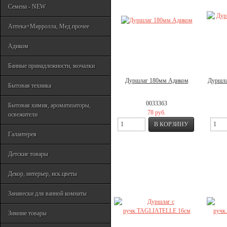
Семена - NEW
Аптека+Мирролла, Мед.прочее
Адиком
Банные принадлежности, мочалки
Дуршлаг 180мм Адиком
Дуршла
Бытовая техника
0033363
Бытовая химия, ароматизаторы,
78 руб.
освежители
Галантерея
Детские товары
Декор, интерьер, иск.цветы
Занавески для ванной комнаты
Зимние товары