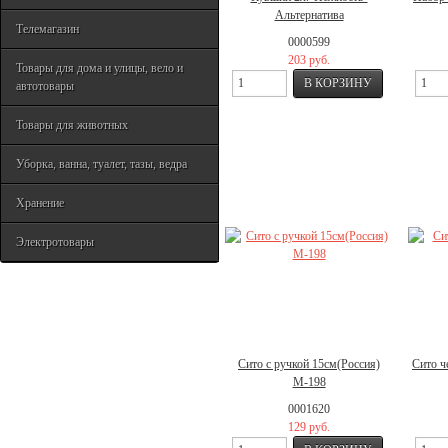
Альтернатива
Телемагазин
0000599
203 руб.
Товары для дома и улицы, вело и
автотовары
Товары для животных
Уборка, ванна, туалет, тазы, ведра
Хранение
Электротовары
Сито с ручкой 15см(Россия)
Сито ч
М-198
0001620
129 руб.