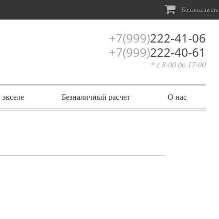
Корзина:
пусто
+7(999)
222-41-06
+7(999)
222-40-61
* с 8-00 до 17-00
 экселе
Безналичный расчет
О нас