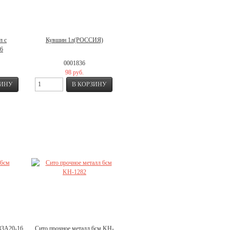
л с
Кувшин 1л(РОССИЯ)
36
0001836
98 руб.
33A20-16
Сито прочное металл 6см KH-