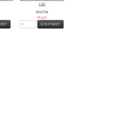
1282
0043704
49 руб.