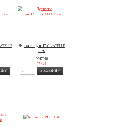
IATELLE
Дуршлаг с ручк.TAGLIATELLE
12см
0047068
97 руб.