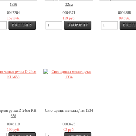
1336
22см
0047204
0004371
0004888
152 руб.
159 руб.
99 руб.
ерная ручка D-24см KH-
Сито-щипцы металл.д/чая 1334
658
0046119
0003425
199 руб.
62 руб.