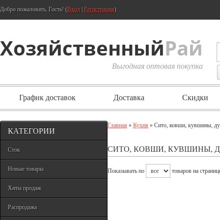
Добро пожаловать, Гость! (
Вход
|
Регистрация
)
Хозяйственный
Рай
Выгодная оптовая покупка
График доставок
Доставка
Скидки
Главная
»
Кухня
» Сито, ковши, кувшины, д
КАТЕГОРИИ
СИТО, КОВШИ, КУВШИНЫ, 
Сток
Новые товары
Показывать по
товаров на страниц
Хиты продаж
Распродажа