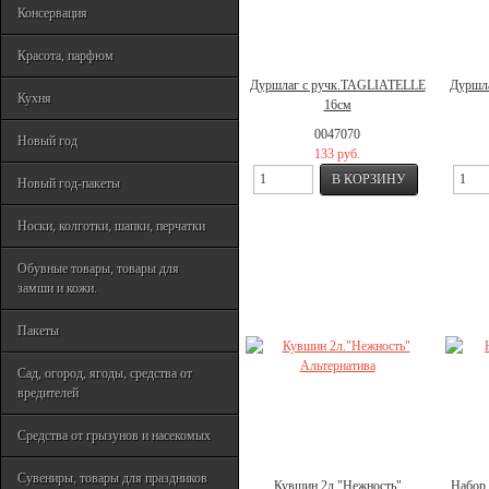
Консервация
Красота, парфюм
Дуршлаг с ручк.TAGLIATELLE
Дуршл
Кухня
16см
0047070
Новый год
133 руб.
Новый год-пакеты
Носки, колготки, шапки, перчатки
Обувные товары, товары для
замши и кожи.
Пакеты
Сад, огород, ягоды, средства от
вредителей
Средства от грызунов и насекомых
Сувениры, товары для праздников
Кувшин 2л."Нежность"
Набор 