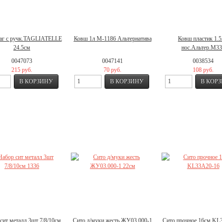
аг с ручк.TAGLIATELLE
Ковш 1л М-1186 Альтернатива
Ковш пластик 1.5
24.5см
нос.Альтер.М3
0047073
0047141
0038534
215 руб.
70 руб.
108 руб.
сит металл 3шт 7/8/10см
Сито д/муки жесть ЖУ03.000-1
Сито прочное 16см KL