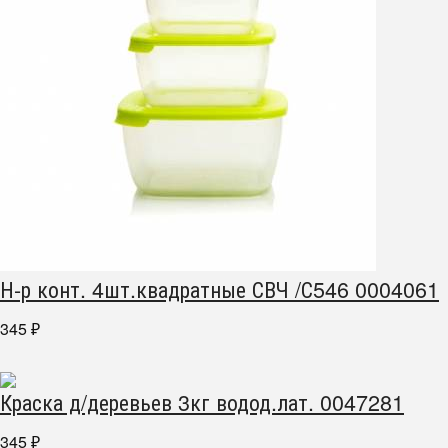
Н-р конт. 4шт.квадратные СВЧ /С546 0004061
345
₽
Краска д/деревьев 3кг водод.лат. 0047281
345
₽