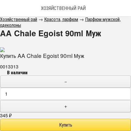
ХОЗЯЙСТВЕННЫЙ РАЙ
Хозяйственный рай
→
Красота, парфюм
→
Парфюм мужской,
одеколоны
AA Chale Egoist 90ml Муж
Купить AA Chale Egoist 90ml Муж
0013313
В наличии
−
+
345
₽