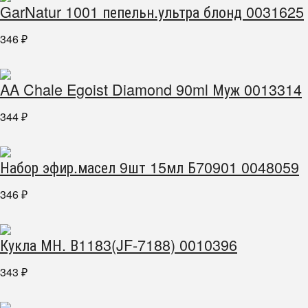
GarNatur 1001 пепельн.ультра блонд 0031625
346
₽
AA Chale Egoist Diamond 90ml Муж 0013314
344
₽
Набор эфир.масел 9шт 15мл Б70901 0048059
346
₽
Кукла МН. В1183(JF-7188) 0010396
343
₽