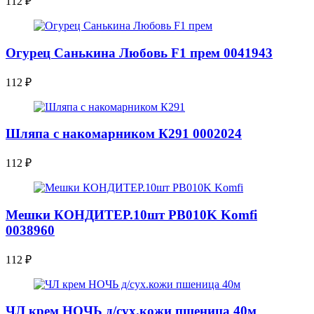
112
₽
Огурец Санькина Любовь F1 прем 0041943
112
₽
Шляпа с накомарником К291 0002024
112
₽
Мешки КОНДИТЕР.10шт PB010K Komfi
0038960
112
₽
ЧЛ крем НОЧЬ д/сух.кожи пшеница 40м