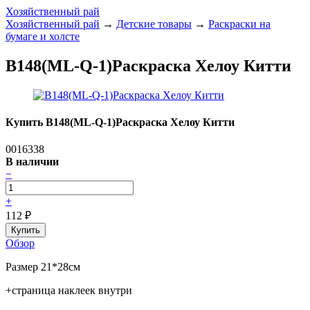
Хозяйственный рай
Хозяйственный рай
→
Детские товары
→
Раскраски на
бумаге и холсте
В148(ML-Q-1)Раскраска Хелоу Китти
Купить В148(ML-Q-1)Раскраска Хелоу Китти
0016338
В наличии
−
+
112
₽
Обзор
Размер 21*28см
+страница наклеек внутри