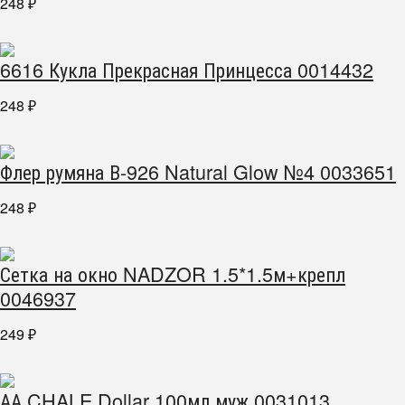
248
₽
6616 Кукла Прекрасная Принцесса 0014432
248
₽
Флер румяна В-926 Natural Glow №4 0033651
248
₽
Сетка на окно NADZOR 1.5*1.5м+крепл
0046937
249
₽
АА CHALE Dollar 100мл муж 0031013