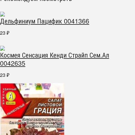
Дельфиниум Пацифик 0041366
23
₽
Космея Сенсация Кенди Страйп Сем.Ал
0042635
23
₽