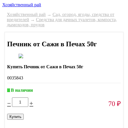
Хозяйственный рай
Хозяйственный рай
→
Сад, огород, ягоды, средства от
вредителей
→
Средства для дачных туалетов, компоста,
дымоходов, прудов
Печник от Сажи в Печах 50г
Купить Печник от Сажи в Печах 50г
0035843
В наличии
−
+
70
₽