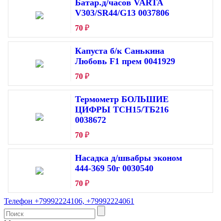
Батар.д/часов VARTA
V303/SR44/G13 0037806
70
₽
Капуста б/к Санькина
Любовь F1 прем 0041929
70
₽
Термометр БОЛЬШИЕ
ЦИФРЫ ТСН15/ТБ216
0038672
70
₽
Насадка д/швабры эконом
444-369 50г 0030540
70
₽
Телефон +79992224106, +79992224061