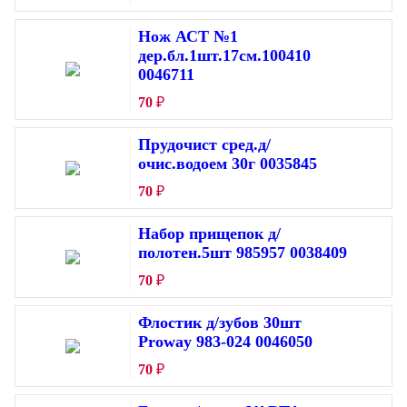
Нож АСТ №1
дер.бл.1шт.17см.100410
0046711
70
₽
Прудочист сред.д/
очис.водоем 30г 0035845
70
₽
Набор прищепок д/
полотен.5шт 985957 0038409
70
₽
Флостик д/зубов 30шт
Proway 983-024 0046050
70
₽