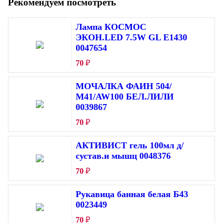
Рекомендуем посмотреть
Лампа КОСМОС
ЭКОН.LED 7.5W GL E1430
0047654
70
₽
МОЧАЛКА ФАИН 504/
М41/AW100 БЕЛ.ЛИЛИ
0039867
70
₽
АКТИВИСТ гель 100мл д/
сустав.и мышц 0048376
70
₽
Рукавица банная белая Б43
0023449
70
₽