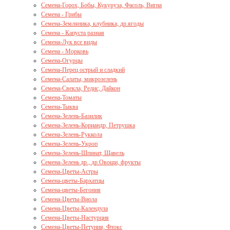
Семена-Горох, Бобы, Кукуруза, Фасоль, Вигна
Семена - Грибы
Семена-Земляника, клубника, др.ягоды
Семена - Капуста разная
Семена-Лук все виды
Семена - Морковь
Семена-Огурцы
Семена-Перец острый и сладкий
Семена-Салаты, микрозелень
Семена-Свекла, Редис, Дайкон
Семена-Томаты
Семена-Тыква
Семена-Зелень-Базилик
Семена-Зелень-Кориандр, Петрушка
Семена-Зелень-Руккола
Семена-Зелень-Укроп
Семена-Зелень-Шпинат, Щавель
Семена-Зелень др., др.Овощи, фрукты
Семена-Цветы-Астры
Семена-цветы-Бархатцы
Семена-цветы-Бегония
Семена-Цветы-Виола
Семена-Цветы-Календула
Семена-Цветы-Настурция
Семена-Цветы-Петуния, Флокс