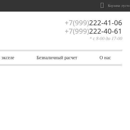
Корзина:
пусто
+7(999)
222-41-06
+7(999)
222-40-61
* с 8-00 до 17-00
 экселе
Безналичный расчет
О нас