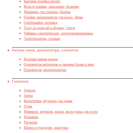
Бытовая техника-прочее
Весы кухонные, напольные, безмены
Машинки для стрижки, бритвы
Плойки, выпрямители для волос, фены
Светильники, ночники
Уход за одеждой и обувью, утюги
Чайники электрические, электрокипятильники
Электроплитки, газовые
Бытовая химия, ароматизаторы, освежители
Бытовая химия-разное
Освежители автоматик и сменные блоки к ним
Освежители, ароматизаторы
Галантерея
Зеркала
Зонты
Косметички, футляры для очков
Лупы
Маникюр, педикюр, визаж, аксессуары для волос
Ножницы
Расчески
Шитье и рукоделие, шкатулки