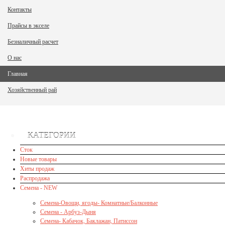
Контакты
Прайсы в экселе
Безналичный расчет
О нас
Главная
Хозяйственный рай
КАТЕГОРИИ
Сток
Новые товары
Хиты продаж
Распродажа
Семена - NEW
Семена-Овощи, ягоды- Комнатные/Балконные
Семена - Арбуз-Дыня
Семена- Кабачок, Баклажан, Патиссон