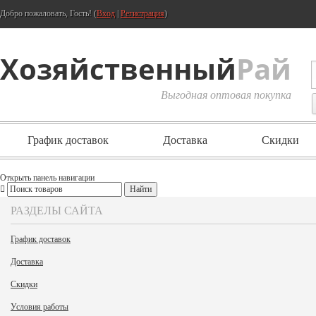
Добро пожаловать, Гость! (
Вход
|
Регистрация
)
Хозяйственный
Рай
Выгодная оптовая покупка
График доставок
Доставка
Скидки
Открыть панель навигации
РАЗДЕЛЫ САЙТА
График доставок
Доставка
Скидки
Условия работы