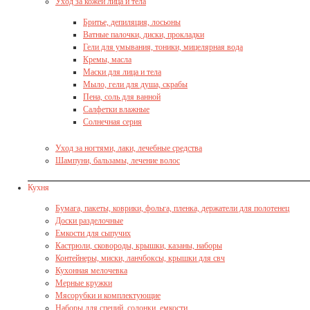
Уход за кожей лица и тела
Бритье, депиляция, лосьоны
Ватные палочки, диски, прокладки
Гели для умывания, тоники, мицелярная вода
Кремы, масла
Маски для лица и тела
Мыло, гели для душа, скрабы
Пена, соль для ванной
Салфетки влажные
Солнечная серия
Уход за ногтями, лаки, лечебные средства
Шампуни, бальзамы, лечение волос
Кухня
Бумага, пакеты, коврики, фольга, пленка, держатели для полотенец
Доски разделочные
Емкости для сыпучих
Кастрюли, сковороды, крышки, казаны, наборы
Контейнеры, миски, ланчбоксы, крышки для свч
Кухонная мелочевка
Мерные кружки
Мясорубки и комплектующие
Наборы для специй, солонки, емкости