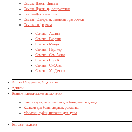
Семена-Цветы-Цинния
Семена-Цветы др, лек.растения
Семена-Для животных
Семена -Сидераты, газонные травосмеси
Семена по фирмам
Семена - Аэлита
Семена - Гавриш
Семена - Манул
Семена - Партнер
Семена - Сем.Алтая
Семена - СеДеК
Семена - Сиб.Сад
Семена - Ур.Дачник
Аптека+Мирролла, Мед.прочее
Адиком
Банные принадлежности, мочалки
Баня и сауна, термометры для бани, ковши д/воды
Колпаки для бани, сиденья, рукавицы
Мочалки, губки, шапочки для душа
Бытовая техника