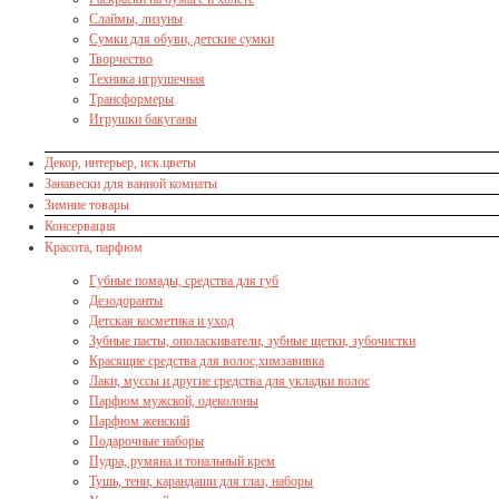
Слаймы, лизуны
Сумки для обуви, детские сумки
Творчество
Техника игрушечная
Трансформеры
Игрушки бакуганы
Декор, интерьер, иск.цветы
Занавески для ванной комнаты
Зимние товары
Консервация
Красота, парфюм
Губные помады, средства для губ
Дезодоранты
Детская косметика и уход
Зубные пасты, ополаскиватели, зубные щетки, зубочистки
Красящие средства для волос,химзавивка
Лаки, муссы и другие средства для укладки волос
Парфюм мужской, одеколоны
Парфюм женский
Подарочные наборы
Пудра, румяна и тональный крем
Тушь, тени, карандаши для глаз, наборы