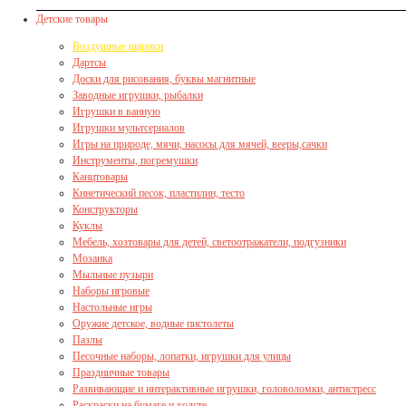
Детские товары
Воздушные шарики
Дартсы
Доски для рисования, буквы магнитные
Заводные игрушки, рыбалки
Игрушки в ванную
Игрушки мультсериалов
Игры на природе, мячи, насосы для мячей, вееры,сачки
Инструменты, погремушки
Канцтовары
Кинетический песок, пластилин, тесто
Конструкторы
Куклы
Мебель, хозтовары для детей, светоотражатели, подгузники
Мозаика
Мыльные пузыри
Наборы игровые
Настольные игры
Оружие детское, водные пистолеты
Пазлы
Песочные наборы, лопатки, игрушки для улицы
Праздничные товары
Развивающие и интерактивные игрушки, головоломки, антистресс
Раскраски на бумаге и холсте