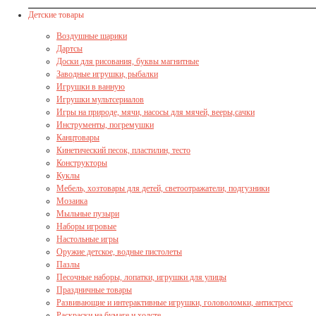
Детские товары
Воздушные шарики
Дартсы
Доски для рисования, буквы магнитные
Заводные игрушки, рыбалки
Игрушки в ванную
Игрушки мультсериалов
Игры на природе, мячи, насосы для мячей, вееры,сачки
Инструменты, погремушки
Канцтовары
Кинетический песок, пластилин, тесто
Конструкторы
Куклы
Мебель, хозтовары для детей, светоотражатели, подгузники
Мозаика
Мыльные пузыри
Наборы игровые
Настольные игры
Оружие детское, водные пистолеты
Пазлы
Песочные наборы, лопатки, игрушки для улицы
Праздничные товары
Развивающие и интерактивные игрушки, головоломки, антистресс
Раскраски на бумаге и холсте