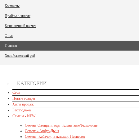
Контакты
Прайсы в экселе
Безналичный расчет
О нас
Главная
Хозяйственный рай
КАТЕГОРИИ
Сток
Новые товары
Хиты продаж
Распродажа
Семена - NEW
Семена-Овощи, ягоды- Комнатные/Балконные
Семена - Арбуз-Дыня
Семена- Кабачок, Баклажан, Патиссон