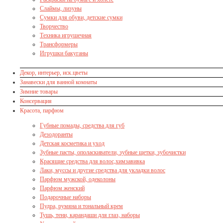
Слаймы, лизуны
Сумки для обуви, детские сумки
Творчество
Техника игрушечная
Трансформеры
Игрушки бакуганы
Декор, интерьер, иск.цветы
Занавески для ванной комнаты
Зимние товары
Консервация
Красота, парфюм
Губные помады, средства для губ
Дезодоранты
Детская косметика и уход
Зубные пасты, ополаскиватели, зубные щетки, зубочистки
Красящие средства для волос,химзавивка
Лаки, муссы и другие средства для укладки волос
Парфюм мужской, одеколоны
Парфюм женский
Подарочные наборы
Пудра, румяна и тональный крем
Тушь, тени, карандаши для глаз, наборы