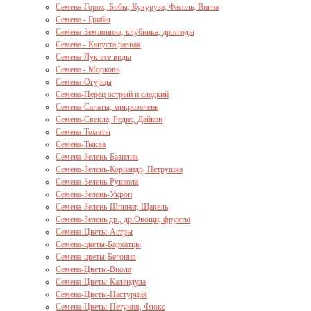
Семена-Горох, Бобы, Кукуруза, Фасоль, Вигна
Семена - Грибы
Семена-Земляника, клубника, др.ягоды
Семена - Капуста разная
Семена-Лук все виды
Семена - Морковь
Семена-Огурцы
Семена-Перец острый и сладкий
Семена-Салаты, микрозелень
Семена-Свекла, Редис, Дайкон
Семена-Томаты
Семена-Тыква
Семена-Зелень-Базилик
Семена-Зелень-Кориандр, Петрушка
Семена-Зелень-Руккола
Семена-Зелень-Укроп
Семена-Зелень-Шпинат, Щавель
Семена-Зелень др., др.Овощи, фрукты
Семена-Цветы-Астры
Семена-цветы-Бархатцы
Семена-цветы-Бегония
Семена-Цветы-Виола
Семена-Цветы-Календула
Семена-Цветы-Настурция
Семена-Цветы-Петуния, Флокс