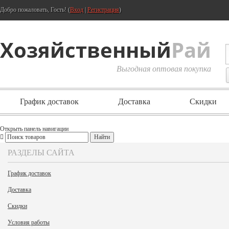
Добро пожаловать, Гость! (
Вход
|
Регистрация
)
Хозяйственный
Рай
Выгодная оптовая покупка
График доставок
Доставка
Скидки
Открыть панель навигации
РАЗДЕЛЫ САЙТА
График доставок
Доставка
Скидки
Условия работы