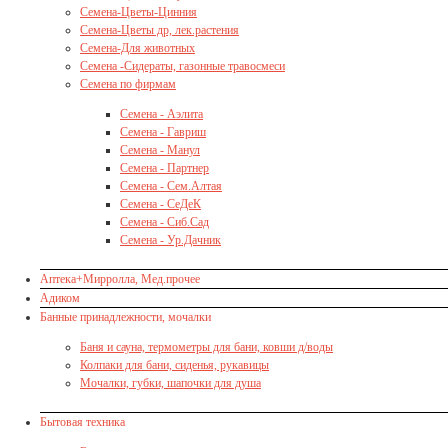
Семена-Цветы-Цинния
Семена-Цветы др, лек.растения
Семена-Для животных
Семена -Сидераты, газонные травосмеси
Семена по фирмам
Семена - Аэлита
Семена - Гавриш
Семена - Манул
Семена - Партнер
Семена - Сем.Алтая
Семена - СеДеК
Семена - Сиб.Сад
Семена - Ур.Дачник
Аптека+Мирролла, Мед.прочее
Адиком
Банные принадлежности, мочалки
Баня и сауна, термометры для бани, ковши д/воды
Колпаки для бани, сиденья, рукавицы
Мочалки, губки, шапочки для душа
Бытовая техника