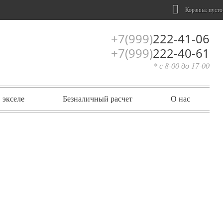
Корзина:
пусто
+7(999)
222-41-06
+7(999)
222-40-61
* с 8-00 до 17-00
 экселе
Безналичный расчет
О нас