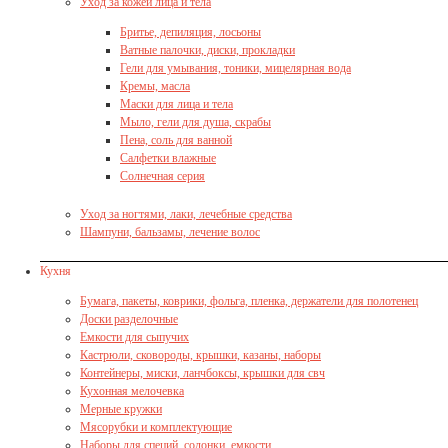
Уход за кожей лица и тела
Бритье, депиляция, лосьоны
Ватные палочки, диски, прокладки
Гели для умывания, тоники, мицелярная вода
Кремы, масла
Маски для лица и тела
Мыло, гели для душа, скрабы
Пена, соль для ванной
Салфетки влажные
Солнечная серия
Уход за ногтями, лаки, лечебные средства
Шампуни, бальзамы, лечение волос
Кухня
Бумага, пакеты, коврики, фольга, пленка, держатели для полотенец
Доски разделочные
Емкости для сыпучих
Кастрюли, сковороды, крышки, казаны, наборы
Контейнеры, миски, ланчбоксы, крышки для свч
Кухонная мелочевка
Мерные кружки
Мясорубки и комплектующие
Наборы для специй, солонки, емкости