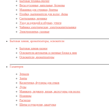
Бытовая техника-прочее
Весы кухонные, напольные, безмены
Машинки для стрижки, бритвы
Плойки, выпрямители для волос, фены
Светильники, ночники
Уход за одеждой и обувью, утюги
Чайники электрические, электрокипятильники
Электроплитки, газовые
Бытовая химия, ароматизаторы, освежители
Бытовая химия-разное
Освежители автоматик и сменные блоки к ним
Освежители, ароматизаторы
Галантерея
Зеркала
Зонты
Косметички, футляры для очков
Лупы
Маникюр, педикюр, визаж, аксессуары для волос
Ножницы
Расчески
Шитье и рукоделие, шкатулки