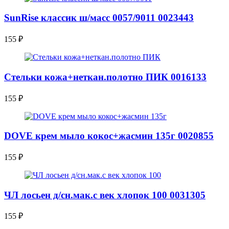
SunRise классик ш/масс 0057/9011 0023443
155
₽
Стельки кожа+неткан.полотно ПИК 0016133
155
₽
DOVE крем мыло кокос+жасмин 135г 0020855
155
₽
ЧЛ лосьен д/сн.мак.с век хлопок 100 0031305
155
₽