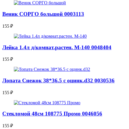
Веник СОРГО большой 0003113
155
₽
Лейка 1.4л д/комнат.растен. М-140 0048404
155
₽
Лопата Снежок 38*36.5 с оцинк.d32 0030536
155
₽
Стекломой 48см 108775 Промо 0046056
155
₽