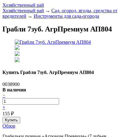
Хозяйственный рай
Хозяйственный рай
→
Сад, огород, ягоды, средства от
вредителей
→
Инструменты для сада-огорода
Грабли 7зуб. АгрПремиум АП804
Купить Грабли 7зуб. АгрПремиум АП804
0038900
В наличии
−
+
155
₽
Обзор
Грабельки ручные «Агроном Премиум» (7 зубьев,