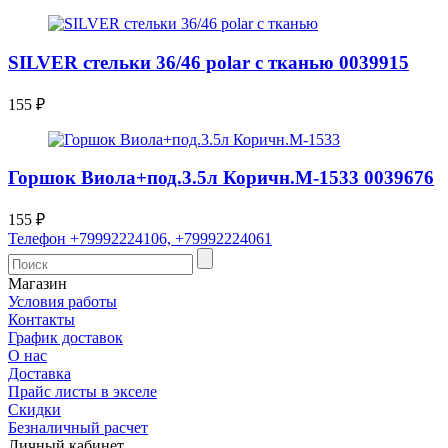
SILVER стельки 36/46 polar c тканью 0039915
155
₽
Горшок Виола+под.3.5л Коричн.М-1533 0039676
155
₽
Телефон +79992224106, +79992224061
Магазин
Условия работы
Контакты
График доставок
О нас
Доставка
Прайс листы в экселе
Скидки​
Безналичный расчет
Личный кабинет