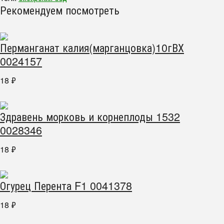
Рекомендуем посмотреть
Перманганат калия(марганцовка)10гВХ
0024157
18
₽
Здравень морковь и корнеплоды 1532
0028346
18
₽
Огурец Перента F1 0041378
18
₽