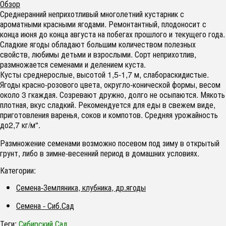
Обзор
Среднеранний неприхотливый многолетний кустарник с
ароматными красными ягодами. Ремонтантный, плодоносит с
конца июня до конца августа на побегах прошлого и текущего года.
Сладкие ягоды обладают большим количеством полезных
свойств, любимы детьми и взрослыми. Сорт неприхотлив,
размножается семенами и делением куста.
Кусты среднерослые, высотой 1,5-1,7 м, слабораскидистые.
Ягоды красно-розового цвета, округло-конической формы, весом
около 3 гкаждая. Созревают дружно, долго не осыпаются. Мякоть
плотная, вкус сладкий. Рекомендуется для еды в свежем виде,
приготовления варенья, соков и компотов. Средняя урожайность
до2,7 кг/м".
Размножение семенами возможно посевом под зиму в открытый
грунт, либо в зимне-весенний период в домашних условиях.
Категории:
Семена-Земляника, клубника, др.ягоды
Семена - Сиб.Сад
Теги:
Сибирский Сад