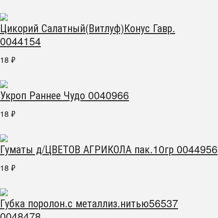
Цикорий Салатный(Витлуф)Конус Гавр.
0044154
18
₽
Укроп Раннее Чудо 0040966
18
₽
Гуматы д/ЦВЕТОВ АГРИКОЛА пак.10гр 0044956
18
₽
Губка поролон.с металлиз.нитью56537
0048478