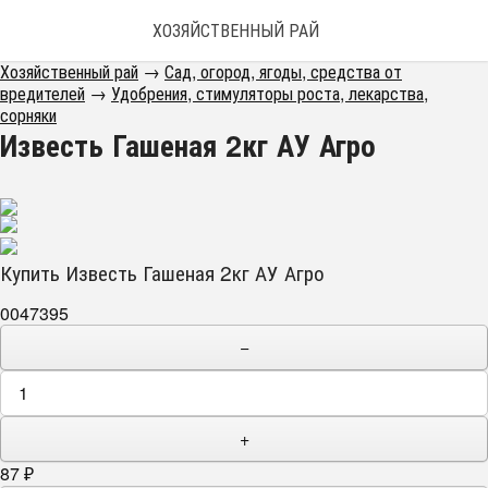
ХОЗЯЙСТВЕННЫЙ РАЙ
Хозяйственный рай
→
Сад, огород, ягоды, средства от
вредителей
→
Удобрения, стимуляторы роста, лекарства,
сорняки
Известь Гашеная 2кг АУ Агро
Купить Известь Гашеная 2кг АУ Агро
0047395
−
+
87
₽