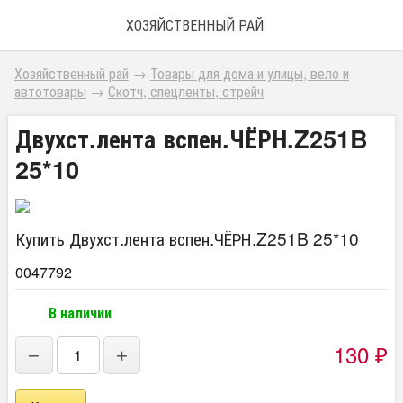
ХОЗЯЙСТВЕННЫЙ РАЙ
Хозяйственный рай
→
Товары для дома и улицы, вело и
автотовары
→
Скотч, спецленты, стрейч
Двухст.лента вспен.ЧЁРН.Z251B
25*10
Купить Двухст.лента вспен.ЧЁРН.Z251B 25*10
0047792
В наличии
130
₽
−
+