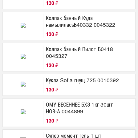
130
₽
Колпак банный Куда
намылиласьБ40332 0045322
130
₽
Колпак банный Пилот Б0418
0045327
130
₽
Кукла Sofia гнущ.725 0010392
130
₽
ОМУ ВЕСЕННЕЕ БХЗ 1кг 30шт
НОВ-А 0044899
130
₽
Супер момент Гель 1 шт