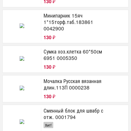
130
₽
Минипарник 15яч
1*15торф.таб.183861
0042900
130
₽
Сумка хоз.клетка 60*50см
6951 0005350
130
₽
Мочалка Русская вязанная
длин.113П 0000238
130
₽
Сменный блок для швабр с
отж. 0001794
Хит!