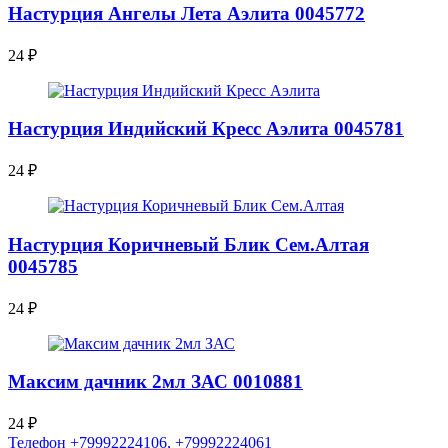
Настурция Ангелы Лета Аэлита 0045772
24
₽
Настурция Индийский Кресс Аэлита 0045781
24
₽
Настурция Коричневый Блик Сем.Алтая
0045785
24
₽
Максим дачник 2мл ЗАС 0010881
24
₽
Телефон +79992224106, +79992224061