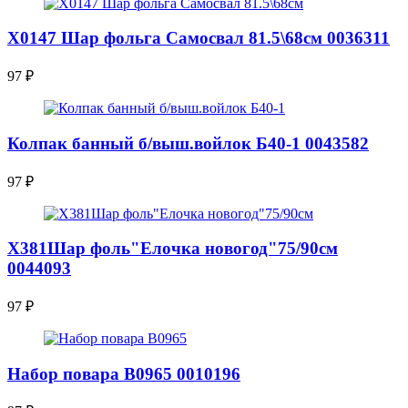
Х0147 Шар фольга Самосвал 81.5\68см 0036311
97
₽
Колпак банный б/выш.войлок Б40-1 0043582
97
₽
Х381Шар фоль"Елочка новогод"75/90см
0044093
97
₽
Набор повара В0965 0010196