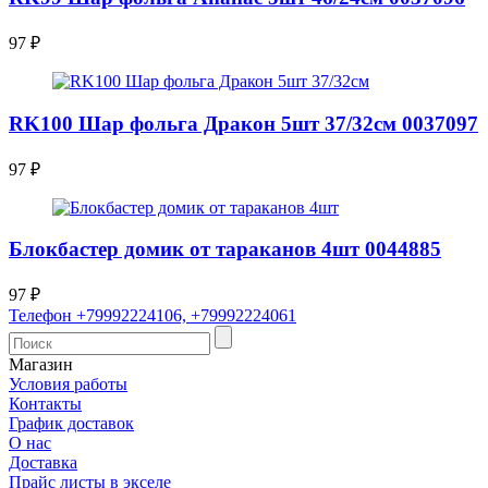
97
₽
RK100 Шар фольга Дракон 5шт 37/32см 0037097
97
₽
Блокбастер домик от тараканов 4шт 0044885
97
₽
Телефон +79992224106, +79992224061
Магазин
Условия работы
Контакты
График доставок
О нас
Доставка
Прайс листы в экселе