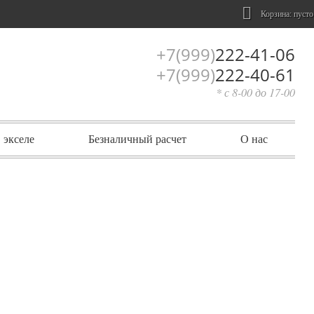
Корзина:
пусто
+7(999)
222-41-06
+7(999)
222-40-61
* с 8-00 до 17-00
 экселе
Безналичный расчет
О нас