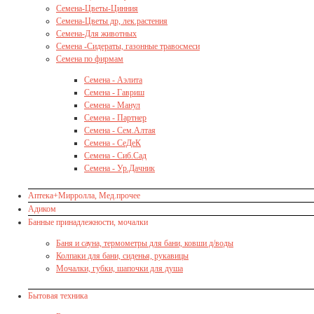
Семена-Цветы-Цинния
Семена-Цветы др, лек.растения
Семена-Для животных
Семена -Сидераты, газонные травосмеси
Семена по фирмам
Семена - Аэлита
Семена - Гавриш
Семена - Манул
Семена - Партнер
Семена - Сем.Алтая
Семена - СеДеК
Семена - Сиб.Сад
Семена - Ур.Дачник
Аптека+Мирролла, Мед.прочее
Адиком
Банные принадлежности, мочалки
Баня и сауна, термометры для бани, ковши д/воды
Колпаки для бани, сиденья, рукавицы
Мочалки, губки, шапочки для душа
Бытовая техника