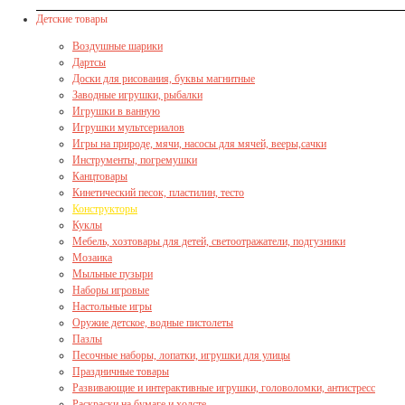
Детские товары
Воздушные шарики
Дартсы
Доски для рисования, буквы магнитные
Заводные игрушки, рыбалки
Игрушки в ванную
Игрушки мультсериалов
Игры на природе, мячи, насосы для мячей, вееры,сачки
Инструменты, погремушки
Канцтовары
Кинетический песок, пластилин, тесто
Конструкторы
Куклы
Мебель, хозтовары для детей, светоотражатели, подгузники
Мозаика
Мыльные пузыри
Наборы игровые
Настольные игры
Оружие детское, водные пистолеты
Пазлы
Песочные наборы, лопатки, игрушки для улицы
Праздничные товары
Развивающие и интерактивные игрушки, головоломки, антистресс
Раскраски на бумаге и холсте