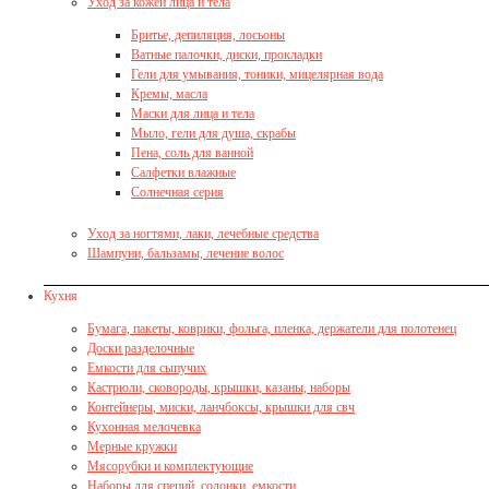
Уход за кожей лица и тела
Бритье, депиляция, лосьоны
Ватные палочки, диски, прокладки
Гели для умывания, тоники, мицелярная вода
Кремы, масла
Маски для лица и тела
Мыло, гели для душа, скрабы
Пена, соль для ванной
Салфетки влажные
Солнечная серия
Уход за ногтями, лаки, лечебные средства
Шампуни, бальзамы, лечение волос
Кухня
Бумага, пакеты, коврики, фольга, пленка, держатели для полотенец
Доски разделочные
Емкости для сыпучих
Кастрюли, сковороды, крышки, казаны, наборы
Контейнеры, миски, ланчбоксы, крышки для свч
Кухонная мелочевка
Мерные кружки
Мясорубки и комплектующие
Наборы для специй, солонки, емкости