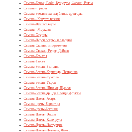
Семена-Горох, Бобы, Кукуруза, Фасоль, Вигна
Семена - Грибы
Семена-Земляника, клубника, др.ягоды
Семена - Капуста разная
Семена-Лук все виды
Семена - Морковь
Семена-Огурцы
Семена-Перец острый и сладкий
Семена-Салаты, микрозелень
Семена-Свекла, Редис, Дайкон
Семена-Томаты
Семена-Тыква
Семена-Зелень-Базилик
Семена-Зелень-Кориандр, Петрушка
Семена-Зелень-Руккола
Семена-Зелень-Укроп
Семена-Зелень-Шпинат, Щавель
Семена-Зелень др., др.Овощи, фрукты
Семена-Цветы-Астры
Семена-цветы-Бархатцы
Семена-цветы-Бегония
Семена-Цветы-Виола
Семена-Цветы-Календула
Семена-Цветы-Настурция
Семена-Цветы-Петуния, Флокс