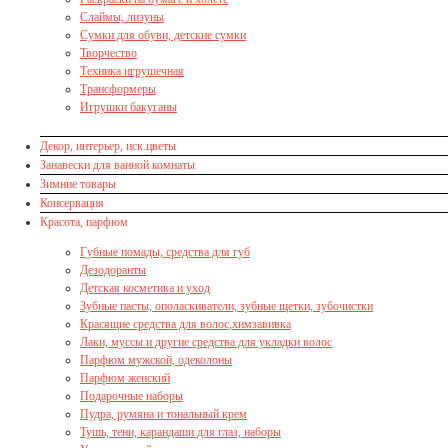
Слаймы, лизуны
Сумки для обуви, детские сумки
Творчество
Техника игрушечная
Трансформеры
Игрушки бакуганы
Декор, интерьер, иск.цветы
Занавески для ванной комнаты
Зимние товары
Консервация
Красота, парфюм
Губные помады, средства для губ
Дезодоранты
Детская косметика и уход
Зубные пасты, ополаскиватели, зубные щетки, зубочистки
Красящие средства для волос,химзавивка
Лаки, муссы и другие средства для укладки волос
Парфюм мужской, одеколоны
Парфюм женский
Подарочные наборы
Пудра, румяна и тональный крем
Тушь, тени, карандаши для глаз, наборы