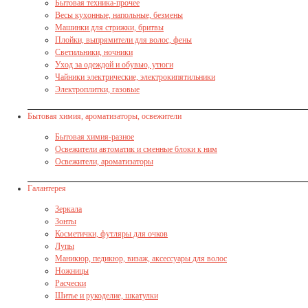
Бытовая техника-прочее
Весы кухонные, напольные, безмены
Машинки для стрижки, бритвы
Плойки, выпрямители для волос, фены
Светильники, ночники
Уход за одеждой и обувью, утюги
Чайники электрические, электрокипятильники
Электроплитки, газовые
Бытовая химия, ароматизаторы, освежители
Бытовая химия-разное
Освежители автоматик и сменные блоки к ним
Освежители, ароматизаторы
Галантерея
Зеркала
Зонты
Косметички, футляры для очков
Лупы
Маникюр, педикюр, визаж, аксессуары для волос
Ножницы
Расчески
Шитье и рукоделие, шкатулки