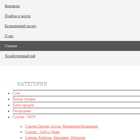
Контакты
Прайсы в экселе
Безналичный расчет
О нас
Главная
Хозяйственный рай
КАТЕГОРИИ
Сток
Новые товары
Хиты продаж
Распродажа
Семена - NEW
Семена-Овощи, ягоды- Комнатные/Балконные
Семена - Арбуз-Дыня
Семена- Кабачок, Баклажан, Патиссон