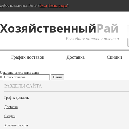
Добро пожаловать, Гость! (
Вход
|
Регистрация
)
Хозяйственный
Рай
Выгодная оптовая покупка
График доставок
Доставка
Скидки
Открыть панель навигации
РАЗДЕЛЫ САЙТА
График доставок
Доставка
Скидки
Условия работы