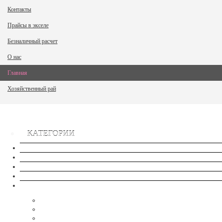
Контакты
Прайсы в экселе
Безналичный расчет
О нас
Главная
Хозяйственный рай
КАТЕГОРИИ
Сток
Новые товары
Хиты продаж
Распродажа
Семена - NEW
Семена-Овощи, ягоды- Комнатные/Балконные
Семена - Арбуз-Дыня
Семена- Кабачок, Баклажан, Патиссон