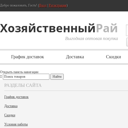
Добро пожаловать, Гость! (
Вход
|
Регистрация
)
Хозяйственный
Рай
Выгодная оптовая покупка
График доставок
Доставка
Скидки
Открыть панель навигации
РАЗДЕЛЫ САЙТА
График доставок
Доставка
Скидки
Условия работы