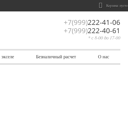
Корзина:
пусто
+7(999)
222-41-06
+7(999)
222-40-61
* с 8-00 до 17-00
 экселе
Безналичный расчет
О нас