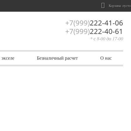
Корзина:
пусто
+7(999)
222-41-06
+7(999)
222-40-61
* с 8-00 до 17-00
 экселе
Безналичный расчет
О нас