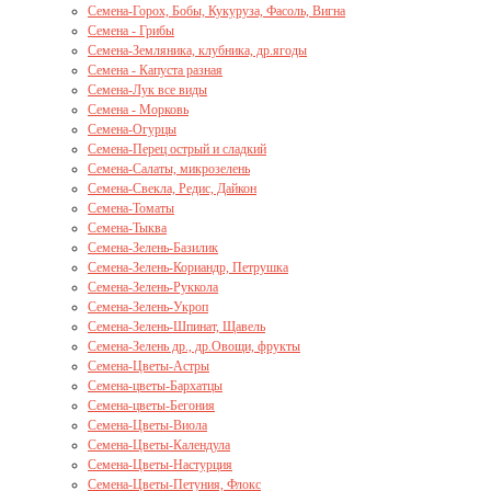
Семена-Горох, Бобы, Кукуруза, Фасоль, Вигна
Семена - Грибы
Семена-Земляника, клубника, др.ягоды
Семена - Капуста разная
Семена-Лук все виды
Семена - Морковь
Семена-Огурцы
Семена-Перец острый и сладкий
Семена-Салаты, микрозелень
Семена-Свекла, Редис, Дайкон
Семена-Томаты
Семена-Тыква
Семена-Зелень-Базилик
Семена-Зелень-Кориандр, Петрушка
Семена-Зелень-Руккола
Семена-Зелень-Укроп
Семена-Зелень-Шпинат, Щавель
Семена-Зелень др., др.Овощи, фрукты
Семена-Цветы-Астры
Семена-цветы-Бархатцы
Семена-цветы-Бегония
Семена-Цветы-Виола
Семена-Цветы-Календула
Семена-Цветы-Настурция
Семена-Цветы-Петуния, Флокс