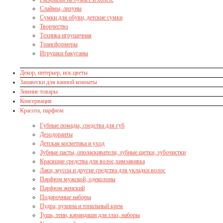
Слаймы, лизуны
Сумки для обуви, детские сумки
Творчество
Техника игрушечная
Трансформеры
Игрушки бакуганы
Декор, интерьер, иск.цветы
Занавески для ванной комнаты
Зимние товары
Консервация
Красота, парфюм
Губные помады, средства для губ
Дезодоранты
Детская косметика и уход
Зубные пасты, ополаскиватели, зубные щетки, зубочистки
Красящие средства для волос,химзавивка
Лаки, муссы и другие средства для укладки волос
Парфюм мужской, одеколоны
Парфюм женский
Подарочные наборы
Пудра, румяна и тональный крем
Тушь, тени, карандаши для глаз, наборы