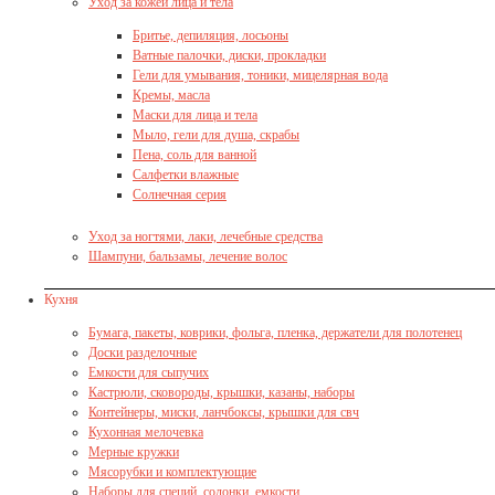
Уход за кожей лица и тела
Бритье, депиляция, лосьоны
Ватные палочки, диски, прокладки
Гели для умывания, тоники, мицелярная вода
Кремы, масла
Маски для лица и тела
Мыло, гели для душа, скрабы
Пена, соль для ванной
Салфетки влажные
Солнечная серия
Уход за ногтями, лаки, лечебные средства
Шампуни, бальзамы, лечение волос
Кухня
Бумага, пакеты, коврики, фольга, пленка, держатели для полотенец
Доски разделочные
Емкости для сыпучих
Кастрюли, сковороды, крышки, казаны, наборы
Контейнеры, миски, ланчбоксы, крышки для свч
Кухонная мелочевка
Мерные кружки
Мясорубки и комплектующие
Наборы для специй, солонки, емкости