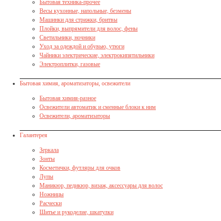
Бытовая техника-прочее
Весы кухонные, напольные, безмены
Машинки для стрижки, бритвы
Плойки, выпрямители для волос, фены
Светильники, ночники
Уход за одеждой и обувью, утюги
Чайники электрические, электрокипятильники
Электроплитки, газовые
Бытовая химия, ароматизаторы, освежители
Бытовая химия-разное
Освежители автоматик и сменные блоки к ним
Освежители, ароматизаторы
Галантерея
Зеркала
Зонты
Косметички, футляры для очков
Лупы
Маникюр, педикюр, визаж, аксессуары для волос
Ножницы
Расчески
Шитье и рукоделие, шкатулки