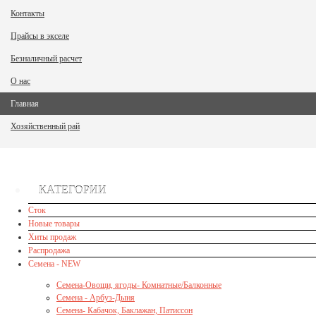
Контакты
Прайсы в экселе
Безналичный расчет
О нас
Главная
Хозяйственный рай
КАТЕГОРИИ
Сток
Новые товары
Хиты продаж
Распродажа
Семена - NEW
Семена-Овощи, ягоды- Комнатные/Балконные
Семена - Арбуз-Дыня
Семена- Кабачок, Баклажан, Патиссон