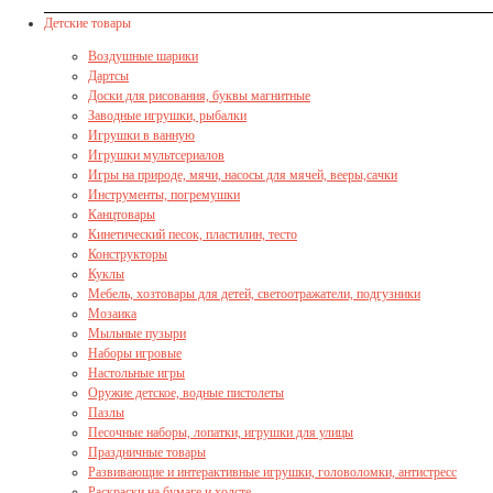
Детские товары
Воздушные шарики
Дартсы
Доски для рисования, буквы магнитные
Заводные игрушки, рыбалки
Игрушки в ванную
Игрушки мультсериалов
Игры на природе, мячи, насосы для мячей, вееры,сачки
Инструменты, погремушки
Канцтовары
Кинетический песок, пластилин, тесто
Конструкторы
Куклы
Мебель, хозтовары для детей, светоотражатели, подгузники
Мозаика
Мыльные пузыри
Наборы игровые
Настольные игры
Оружие детское, водные пистолеты
Пазлы
Песочные наборы, лопатки, игрушки для улицы
Праздничные товары
Развивающие и интерактивные игрушки, головоломки, антистресс
Раскраски на бумаге и холсте