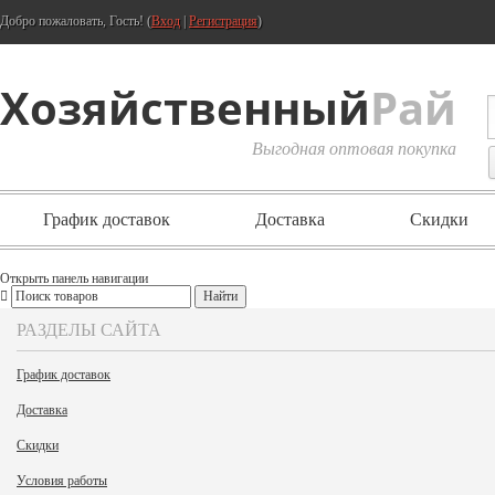
Добро пожаловать, Гость! (
Вход
|
Регистрация
)
Хозяйственный
Рай
Выгодная оптовая покупка
График доставок
Доставка
Скидки
Открыть панель навигации
РАЗДЕЛЫ САЙТА
График доставок
Доставка
Скидки
Условия работы