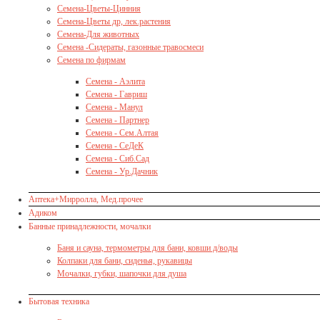
Семена-Цветы-Цинния
Семена-Цветы др, лек.растения
Семена-Для животных
Семена -Сидераты, газонные травосмеси
Семена по фирмам
Семена - Аэлита
Семена - Гавриш
Семена - Манул
Семена - Партнер
Семена - Сем.Алтая
Семена - СеДеК
Семена - Сиб.Сад
Семена - Ур.Дачник
Аптека+Мирролла, Мед.прочее
Адиком
Банные принадлежности, мочалки
Баня и сауна, термометры для бани, ковши д/воды
Колпаки для бани, сиденья, рукавицы
Мочалки, губки, шапочки для душа
Бытовая техника