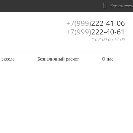
Корзина:
пусто
+7(999)
222-41-06
+7(999)
222-40-61
* с 8-00 до 17-00
 экселе
Безналичный расчет
О нас