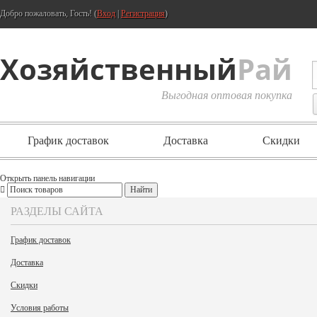
Добро пожаловать, Гость! (
Вход
|
Регистрация
)
Хозяйственный
Рай
Выгодная оптовая покупка
График доставок
Доставка
Скидки
Открыть панель навигации
РАЗДЕЛЫ САЙТА
График доставок
Доставка
Скидки
Условия работы