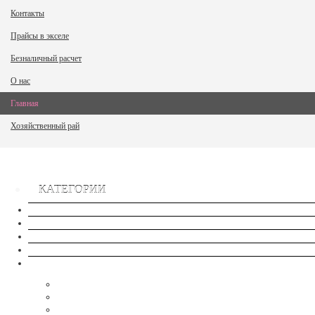
Контакты
Прайсы в экселе
Безналичный расчет
О нас
Главная
Хозяйственный рай
КАТЕГОРИИ
Сток
Новые товары
Хиты продаж
Распродажа
Семена - NEW
Семена-Овощи, ягоды- Комнатные/Балконные
Семена - Арбуз-Дыня
Семена- Кабачок, Баклажан, Патиссон