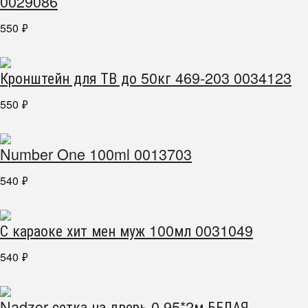
0029086
550
₽
Кронштейн для ТВ до 50кг 469-203 0034123
550
₽
Number One 100ml 0013703
540
₽
С караоке хит мен муж 100мл 0031049
540
₽
Nadzor сетка на дверь 0.95*2м БЕЛАЯ