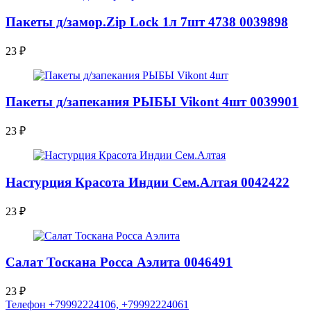
Пакеты д/замор.Zip Lock 1л 7шт 4738 0039898
23
₽
Пакеты д/запекания РЫБЫ Vikont 4шт 0039901
23
₽
Настурция Красота Индии Сем.Алтая 0042422
23
₽
Салат Тоскана Росса Аэлита 0046491
23
₽
Телефон +79992224106, +79992224061