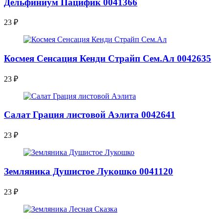
Дельфиниум Пацифик 0041366
23
₽
Космея Сенсация Кенди Страйп Сем.Ал 0042635
23
₽
Салат Грация листовой Аэлита 0042641
23
₽
Земляника Душистое Лукошко 0041120
23
₽