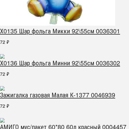
Х0135 Шар фольга Микки 92\55см 0036301
72
₽
Х0136 Шар фольга Минни 92\55см 0036302
72
₽
Зажигалка газовая Малая К-1377 0046939
72
₽
АМИГО мус/пакет 60*80 60л красный 0004457