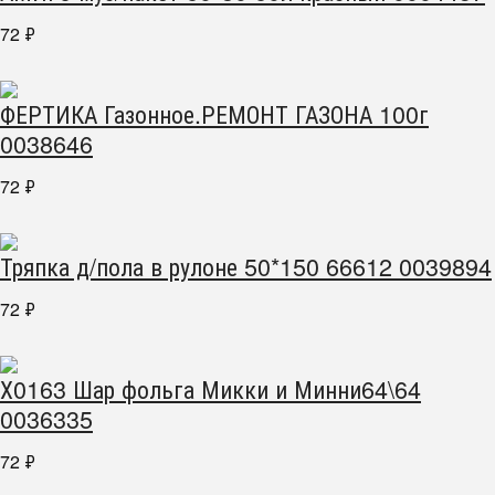
72
₽
ФЕРТИКА Газонное.РЕМОНТ ГАЗОНА 100г
0038646
72
₽
Тряпка д/пола в рулоне 50*150 66612 0039894
72
₽
Х0163 Шар фольга Микки и Минни64\64
0036335
72
₽