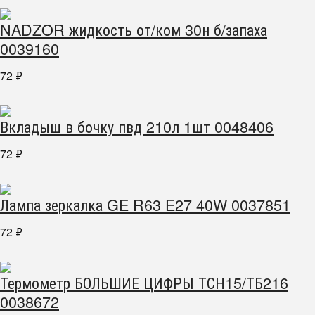
NADZOR жидкость от/ком 30н б/запаха
0039160
72
₽
Вкладыш в бочку пвд 210л 1шт 0048406
72
₽
Лампа зеркалка GE R63 E27 40W 0037851
72
₽
Термометр БОЛЬШИЕ ЦИФРЫ ТСН15/ТБ216
0038672