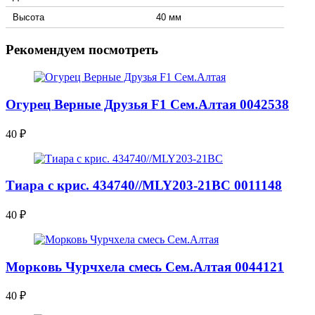
Высота
40 мм
Рекомендуем посмотреть
Огурец Верные Друзья F1 Сем.Алтая 0042538
40
₽
Тиара с крис. 434740//MLY203-21BC 0011148
40
₽
Морковь Чурчхела смесь Сем.Алтая 0044121
40
₽