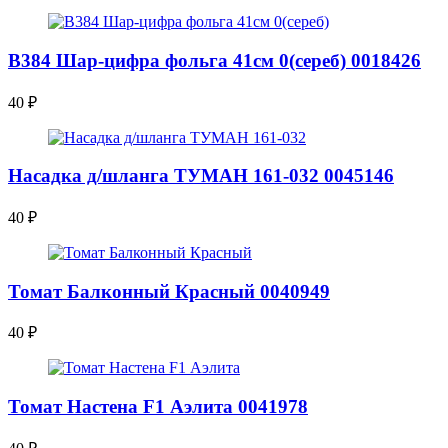
В384 Шар-цифра фольга 41см 0(сереб) 0018426
40
₽
Насадка д/шланга ТУМАН 161-032 0045146
40
₽
Томат Балконный Красный 0040949
40
₽
Томат Настена F1 Аэлита 0041978